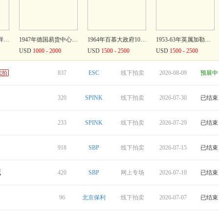
1935年加拿大银行样票一组3张 均PMG评级 CANADA--BANK OF CANADA. Lot of (3). Bank of Canada. 2, 5, & 10 Dollars, 1935
1947年德国易货中心1易货币 PCGS 66 PPQ GERMANY. Headquarters Command Barter Center. 1 Barter Unit, 1947. P-Unli
1964年百慕大政府10镑 PMG 64 BERMUDA. Bermuda Government. 10 Pounds, ND (1964). P-22cts. Color Trial Specime
1953-63年英属加勒比100元 PMG 66 EPQ BRITISH CARIBBEAN TERRITORIES. Currency Board of the British Caribbean
USD
1000 - 2000
USD
1500 - 2500
USD
1500 - 2500
837
ESC
线下拍卖
2026-08-09
预展中
代拍
320
SPINK
线下拍卖
2026-07-30
已结束
233
SPINK
线下拍卖
2026-07-29
已结束
918
SBP
线下拍卖
2026-07-15
已结束
湖北省造双龙一两小字 PCGS XF Detail China; 1904, Hupeh, silver dragon coin Tael, Y#128.2, small characters
云南省造富字一两 PCGS AU 55 French Indo-China; 1943-44, silver coin 1 Tael, KM#A2A
云南省造大鹿头一两 PCGS AU Detail French Indo-China; 1943-44, silver coin 1 Tael, X#4
1913年印度新金山汇理银行五元 PMG 40 China; “Chartered Bank of India, Australia & China”, 1913-27, $5, Shanghai
THB
50000
THB
180000
THB
30000
藏
420
SBP
网上专场
2026-07-10
已结束
re Military General Service Medal awarded to Driver H. Tome, Militia Artill
苏丹战役及第一次世界大战战役勋赏组合 完未流通 Sold by Order of a Direct DescendantIt seems months instead of only a few da
皇家海军少将重要勋赏组合 完未流通 Sold by Order of a Direct DescendantWe do not know, we never shall know, what were
杰出服务勋章/杰出飞行十字勋章等一组 完未流通 Sold by Order of a Direct DescendantThe important post-war K.C.B., C.B.E., A
GBP
22800
GBP
28800
GBP
66000
96
北京保利
线下拍卖
2026-07-07
已结束
1770年美国哥伦比亚大学手刻奖章 NGC MS 61 USA, King's College (Columbia University), Literary Society, Silver Hand
1802年半身像女神半美分 PCGS VF 30 USA, 'Draped Bust' Half-Cent, 1802 over 0, Second Reverse Type, Philadelphi
1802年美国半身像女神10美分7/6星版 PCGS VF Details USA, 'Draped Bust' Dime, 1802, Philadelphia, by Robert Scot, L
1799/8美国半身像女神1美元 NGC AU 55 USA, 'Draped Bust' Dollar, 1799 over 8, Philadelphia, by Robert Scot, '13
未成交
未成交
USD
10200