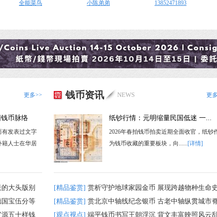
全能菜鸟
小陈弟弟
13852471893
钱币资讯
NEWS
更多>>
更多
国钱币脉络
纸钞行情：元明缩量民国低迷 一...
而有发表过文字
2026年春拍钱币拍卖近期全面收官，纸钞
外籍人士在华居
为钱币收藏的重要板块，向......
[详情]
联的大头版别
[精品鉴赏]
赏析守护地球家园金币 展现跨越物种生命
德国宝伍分等
[精品鉴赏]
赏北京中轴线纪念银币 古老中轴纵贯城市
宝源五十样钱
[观点视点]
端平钱币书写王朝浮沉 背文丰富映照风云