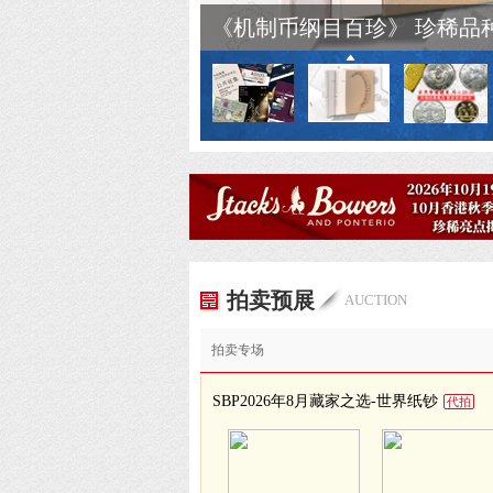
《机制币纲目百珍》 珍稀品
拍卖预展
AUCTION
拍卖专场
SBP2026年8月藏家之选-世界纸钞
代拍