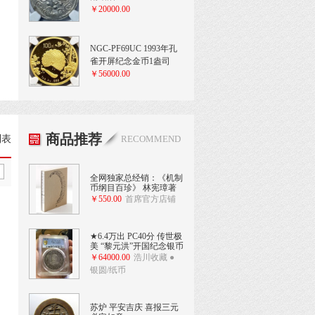
￥20000.00
NGC-PF69UC 1993年孔
雀开屏纪念金币1盎司
￥56000.00
商品推荐
列表
RECOMMEND
全网独家总经销：《机制
币纲目百珍》 林宪璋著
￥550.00
首席官方店铺
★6.4万出 PC40分 传世极
美 “黎元洪”开国纪念银币
￥64000.00
浩川收藏 ●
银圆/纸币
苏炉 平安吉庆 喜报三元