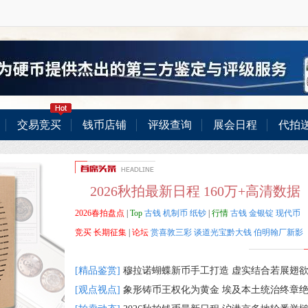
交易竞买
钱币店铺
评级查询
展会日程
代拍
2026秋拍最新日程
160万+高清数据
2026春拍盘点
|
Top
古钱
机制币
纸钞
|
行情
古钱
金银锭
现代币
竞买
长期征集
|
论坛
赏喜敦三彩
谈道光宝黔大钱
伯明翰厂新影
[精品鉴赏]
穆拉诺蝴蝶新币手工打造 虚实结合若展翅
[观点视点]
象形铸币王权化为黄金 埃及本土统治终章