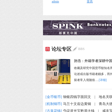
admin
亚高
论坛专区
BBS
孙浩：外籍学者深耕中
收藏及研究中国货币较知名
论述或出版书籍者颇多，而
留者常入境随俗.....
[详细]
[金币银币]
饷银四钱字面回文
|
地名关
[机制铜币]
马兰十文齿边黄铜
|
青岛大
[古泉花钱]
刍议道光宝黔局大钱
|
咸丰