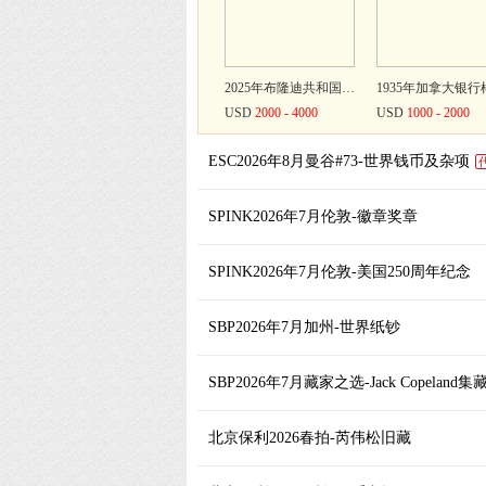
2025年布隆迪共和国银行10000万法郎 PMG 69 EPQ BURUNDI. Banque de la Republique du Burundi. 10,000 Francs, 2025
USD
2000 - 4000
USD
1000 - 2000
ESC2026年8月曼谷#73-世界钱币及杂项
SPINK2026年7月伦敦-徽章奖章
SPINK2026年7月伦敦-美国250周年纪念
SBP2026年7月加州-世界纸钞
2015年澳大利亚维多利亚像高浮雕鹰金币1盎司 完未流通 Australia: 2015 “Wedge Tailed Eagle” Gold coin $100, weighs 31.11(9999)
THB
100000
THB
300000
SBP2026年7月藏家之选-Jack Copeland集
优异海军一般服役奖章 完未流通 Throw no shot away. Aim every one. Keep cool. Work steadily. Fire into her quarters
陆军一般服役奖章 完未流通 The very ra
GBP
36000
GBP
33600
北京保利2026春拍-芮伟松旧藏
1905年第26任美国总统罗斯福第二次就职典礼纪念章 完未流通 Commanders-in-Chief, THEODORE ROOSEVELT, 26th President of the Unite
USD
19200
USD
162000