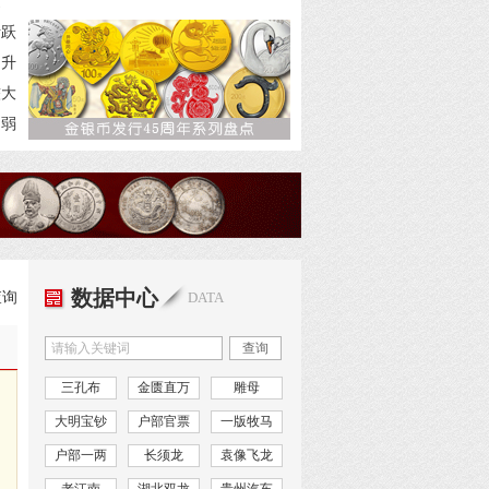
槌
活跃
回升
较大
走弱
数据中心
查询
DATA
查询
三孔布
金匮直万
雕母
大明宝钞
户部官票
一版牧马
户部一两
长须龙
袁像飞龙