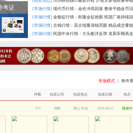
[拍卖动态]
2026秋拍钱币最新日程 沪港京多地轮番举
种考证
[市场行情]
现代币行情：金价冲高回落 整体平稳金币
[市场行情]
金银锭行情：乾隆金锭抢眼 民国厂条持续
[市场行情]
古钱行情：高古缩量清钱亮眼 精品成交量
[市场行情]
民国中央行情：大头船洋反弹 龙凤军阀再
专场模式
|
单件
件数
拍卖公司
拍卖地点
拍卖日期
状态
935
SBP
网上专场
2026-08-12
预展中