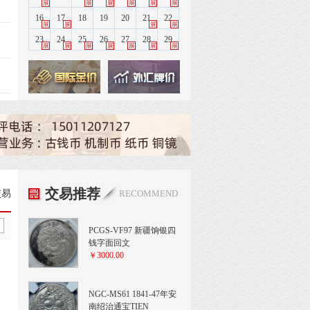
展
展
展
展
展
展
16
17
18
19
20
21
22
展
展
展
展
23
24
25
26
27
28
29
展
展
展
展
展
展
展
交易推荐
交易
RECOMMEND
PCGS-VF97 新疆饷银四
钱字面回文
￥3000.00
NGC-MS61 1841-47年安
南绍治通宝TIEN