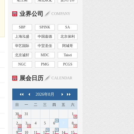
老江南
湖北双龙
贵州汽车
业界公司
COMPANY
SBP
SPINK
SA
上海泓盛
中国嘉德
北京保利
华艺国际
中贸圣佳
阿城哥
北京诚轩
MDC
Taisei
NGC
PMG
PCGS
展会日历
CALENDAR
2026
年
8
月
日
一
二
三
四
五
六
30
31
1
展
展
拍
2
3
4
5
6
7
8
展
展
展
拍
拍
拍
9
10
11
12
13
14
15