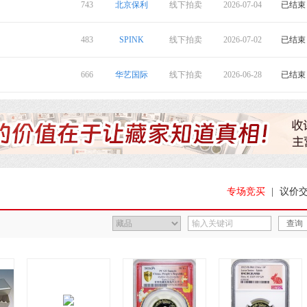
743
北京保利
线下拍卖
2026-07-04
已结束
1923年希腊国民银行1000德拉克马样票 PMG 65 EPQ GREECE. National Bank of Greece. 1000 Drachmai, 5.1.1923
1923年希腊国民银行500德拉克马样票 PMG 58 EPQ GREECE. National Bank of Greece. 500 Drachmai
1929年香港印度新金山中国渣打银行拾圆 PMG 15 HONG KONG (SAR). Chartered Bank of India, Australia & China. 10 Dollars,
1974年挪威银行1000克朗 PMG 66 EPQ NORWAY. Norges Bank. 1000 Kroner, 1974. P-35e
USD
13420
USD
1464
USD
4392
483
SPINK
线下拍卖
2026-07-02
已结束
1929年德克萨斯州梅森市10美元 PCGS 25 Mason, Texas. $10 1929 Ty. 1. Fr. 1801-1. Mason NB
1929年德克萨斯州默克尔市市10美元 PCGS 12 Merkel, Texas. $10 1929 Ty. 1. Fr. 1801-1
1929年德克萨斯州蒙迪市10美元 PCGS 20 Munday, Texas. $10 1929 Ty. 1. Fr. 1801-1. First NB
1929年德克萨斯州新波士顿市5美元 PCGS 20 New Boston, Texas. $5 1929 Ty. 2. Fr. 1800-2
USD
1830
USD
1830
USD
1098
666
华艺国际
线下拍卖
2026-06-28
已结束
闽西交通总局1930年赤色邮花肆片新票十方连 近未流通
湘鄂西赤色邮政1931年地球图壹角新票 近未流通
苏维埃邮政1932年镰刀五星旗叁分绿色新票四方连 近未流通
苏维埃闽浙赣邮政1932年嘉禾图浅红色贰分新票三十方连 近未流通
RMB
207000
RMB
80500
未成交
1938年上党银号伍分 PMG 40 EPQ
1987年熊猫纪念金币12盎司 完未流通
袁世凯像共和纪念壹圆签字 PCGS SP 63
民国二十六年蒋介石像还我河山纪念银章 NGC MS 63
RMB
471500
未成交
RMB
264500
宣统元年大清银行兑换券伍拾圆样票 PMG 58 EPQ Ta-Ching Government Bank, China, specimen 50 yuan, Xuantong Year 1 (1909
1949年一版币伍拾圆蓝火车乙字版 PMG 55 EPQ Peoples Bank of China, 1st Series Renminbi, 1949, 50 yuan, serial numbe
河南省造光绪阴太极十文黄铜水龙美国样币 PCGS SP 63
1941年有利银行伍圆 PMG 35 EPQ Mercantile Bank of India, Hong Kong, $5, 29.11.1941
未成交
未成交
HKD
192000
褚玉璞像民国16年双旗纪念 PCGS SP 58
孙中山像民国16年壹圆陵墓 PCGS SP 63
民国五年中孔嘉禾壹分签字版 PCGS SP 64
四川省造马兰回首马二十文背梅花孙中山像 PCGS AU 50
专场竞买
|
议价
RMB
805000
RMB
460000
RMB
609500