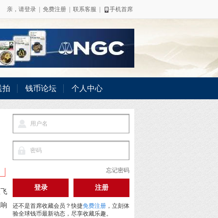
亲，请
登录
|
免费注册
|
联系客服
|
手机首席
送拍
钱币论坛
个人中心
忘记密码
登录
注册
欲飞
绝响
还不是首席收藏会员？快捷
免费注册
，立刻体
验全球钱币最新动态，尽享收藏乐趣。