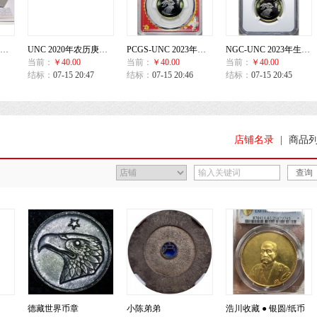
NGC标准银色蓝标 评级币收藏盒(20枚装)
UNC 2020年农历庚子鼠年生肖贺岁纪念券
PCGS-UNC 2023年生肖兔年纪念币
NGC-UNC 2023年生肖兔年纪念币
当前：
￥40.00
当前：
￥40.00
当前：
￥40.00
结标：
07-15 20:47
结标：
07-15 20:46
结标：
07-15 20:45
店铺名录
|
商品
德藏世界币章
小陈弟弟
浩川收藏 ● 银圆/纸币