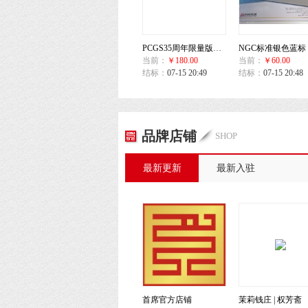
PCGS35周年限量版井天蓝 评级币收藏盒(20枚装)
当前：
￥180.00
当前：
￥60.00
结标：
07-15 20:49
结标：
07-15 20:48
品牌店铺
SHOP
最新更新
最新入驻
首席官方店铺
茉莉钱庄 | 权芳斋