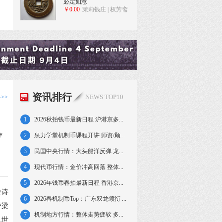
必定如意
￥0.00
茉莉钱庄 | 权芳斋
资讯排行
NEWS TOP10
>>
1
2026秋拍钱币最新日程 沪港京多...
作
2
泉力学堂机制币课程开讲 师资/顾...
3
民国中央行情：大头船洋反弹 龙...
4
现代币行情：金价冲高回落 整体...
5
2026年钱币春拍最新日程 香港京...
史诗
6
2026春机制币Top：广东双龙领衔 ...
脊梁
7
机制地方行情：整体走势疲软 多...
乱世