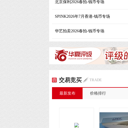
北京保利2026春拍-钱币专场
1957年法国赤道非洲/喀麦隆500法郎 PMG 63 FRENCH EQUATORIAL AFRICA / CAMEROON. Institut d'Emission de l'Afrique Eq
USD
3660
USD
17080
SPINK2026年7月香港-钱币专场
1902年德克萨斯州丹顿市20美元 PCGS 20 Denton, Texas. $20 1902 Plain Back. Fr. 650. First NB
USD
854
USD
2318
华艺拍卖2026春拍-钱币专场
闽西交通总局1930年赤色邮花肆片新票四方连 近未流通
RMB
115000
RMB
258750
元代至元通行宝钞贰贯 爱藏评级
RMB
80500
RMB
92000
大明通行宝钞壹贯 PMG AU 53 China, Ming Dynasty, 1 kuan, 1368-99, Da Ming Tong Xing Bao Cao
HKD
84000
HKD
108000
袁世凯像共和纪念壹圆签字 PCGS SP 61
交易竞买
TRADE
未成交
RMB
1840000
最新发布
价格排行